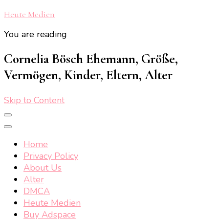
Heute Medien
You are reading
Cornelia Bösch Ehemann, Größe,
Vermögen, Kinder, Eltern, Alter
Skip to Content
Home
Privacy Policy
About Us
Alter
DMCA
Heute Medien
Buy Adspace