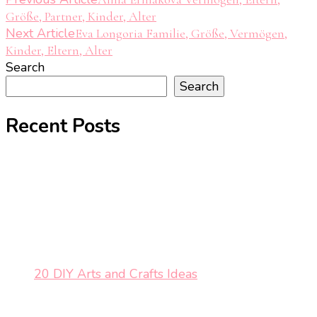
Post
Größe, Partner, Kinder, Alter
Navigation
Next Article
Eva Longoria Familie, Größe, Vermögen,
Kinder, Eltern, Alter
Search
Search
Recent Posts
20 DIY Arts and Crafts Ideas