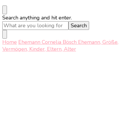
Looking
Search anything and hit enter.
for
Something?
Home
Ehemann
Cornelia Bösch Ehemann, Größe,
Vermögen, Kinder, Eltern, Alter