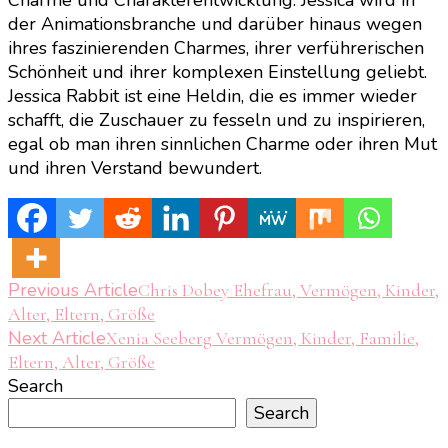
Charme und Charakterentwicklung. Jessica wird in
der Animationsbranche und darüber hinaus wegen
ihres faszinierenden Charmes, ihrer verführerischen
Schönheit und ihrer komplexen Einstellung geliebt.
Jessica Rabbit ist eine Heldin, die es immer wieder
schafft, die Zuschauer zu fesseln und zu inspirieren,
egal ob man ihren sinnlichen Charme oder ihren Mut
und ihren Verstand bewundert.
Post
Previous Article
Chris Dobey Ehefrau, Vermögen, Kinder,
Alter, Eltern, Größe
Navigation
Next Article
Xenia Seeberg Vermögen, Kinder, Familie,
Eltern, Alter, Größe
Search
Search