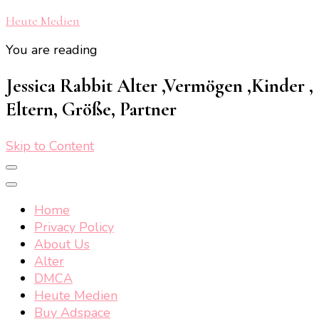
Heute Medien
You are reading
Jessica Rabbit Alter ,Vermögen ,Kinder ,
Eltern, Größe, Partner
Skip to Content
Home
Privacy Policy
About Us
Alter
DMCA
Heute Medien
Buy Adspace