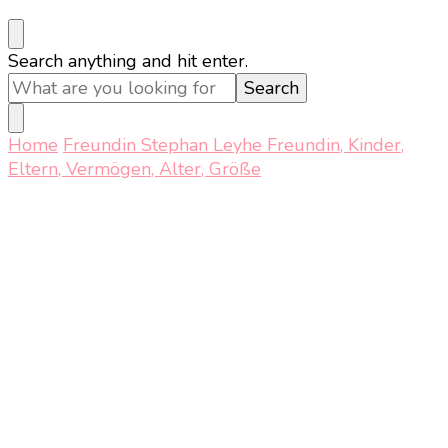
Looking
Search anything and hit enter.
for
Something?
Home
Freundin
Stephan Leyhe Freundin, Kinder,
Eltern, Vermögen, Alter, Größe