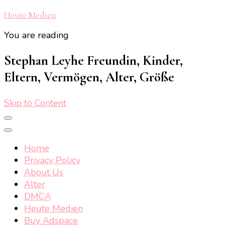
Heute Medien
You are reading
Stephan Leyhe Freundin, Kinder,
Eltern, Vermögen, Alter, Größe
Skip to Content
Home
Privacy Policy
About Us
Alter
DMCA
Heute Medien
Buy Adspace