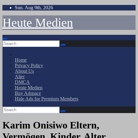
Skip
Sun. Aug 9th, 2026
to
content
Heute Medien
Home
Privacy Policy
About Us
Alter
DMCA
Heute Medien
Buy Adspace
Hide Ads for Premium Members
Karim Onisiwo Eltern,
Vermögen, Kinder, Alter,