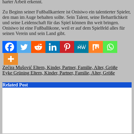
harter Arbeit erkennt.
Zu Beginn seiner Fußballkarriere ist Onisiwo ein talentierter Spieler,
den man im Auge behalten sollte. Sein Talent, seine Beharrlichkeit
und seine Leidenschaft für das Spiel können ihn weit bringen.
Onisiwo ist eine Fußballikone, weil er auf dem Spielfeld alles für
seinen Verein und sein Land gibt.
Post
Zećira Mušović Eltern, Kinder, Partner, Familie, Alter, Größe
Eyke Grüning Eltern, Kinder, Partner, Familie, Alter, Größe
navigation
Related Post
Luna Mwezi Eltern, Alter, Partner, Vermögen, Kinder, Größe
Nicolette Fountaris Eltern, Alter, Partner, Vermögen, Kinder,
Größe
Anja Leuenberger Eltern, Kinder, Eltern, Vermögen, Alter,
Größe