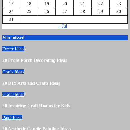
17
18
19
20
21
22
23
24
25
26
27
28
29
30
31
« Jul
You missed
Decor Ideas
20 Front Porch Decorating Ideas
Crafts Ideas
20 DIY Arts and Crafts Ideas
Crafts Ideas
20 Inspiring Craft Rooms for Kids
Paint Ideas
20 Aesthetic Candle Painting Ideas