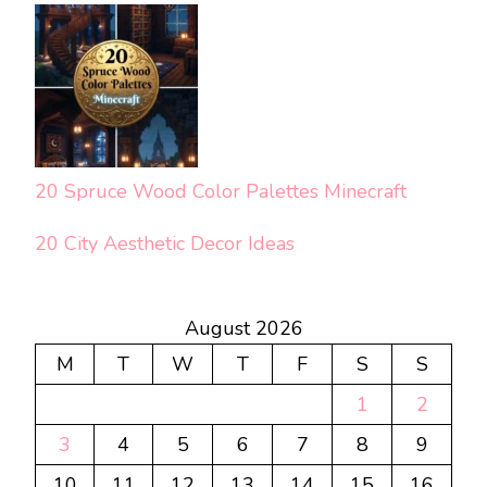
20 Spruce Wood Color Palettes Minecraft
20 City Aesthetic Decor Ideas
August 2026
M
T
W
T
F
S
S
1
2
3
4
5
6
7
8
9
10
11
12
13
14
15
16