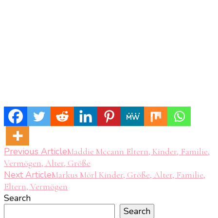
Post
Previous Article
Maddie Mccann Eltern, Kinder, Familie,
Vermögen, Alter, Größe
Navigation
Next Article
Markus Mörl Kinder, Größe, Alter, Familie,
Eltern, Vermögen
Search
Search