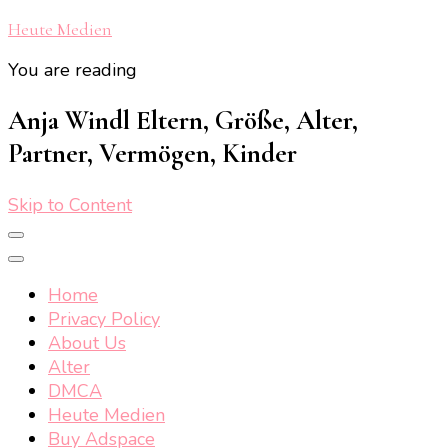
Heute Medien
You are reading
Anja Windl Eltern, Größe, Alter,
Partner, Vermögen, Kinder
Skip to Content
Home
Privacy Policy
About Us
Alter
DMCA
Heute Medien
Buy Adspace