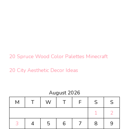
20 Spruce Wood Color Palettes Minecraft
20 City Aesthetic Decor Ideas
August 2026
M
T
W
T
F
S
S
1
2
3
4
5
6
7
8
9