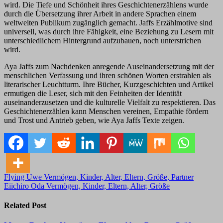
wird. Die Tiefe und Schönheit ihres Geschichtenerzählens wurde
durch die Übersetzung ihrer Arbeit in andere Sprachen einem
weltweiten Publikum zugänglich gemacht. Jaffs Erzählmotive sind
universell, was durch ihre Fähigkeit, eine Beziehung zu Lesern mit
unterschiedlichem Hintergrund aufzubauen, noch unterstrichen
wird.
Aya Jaffs zum Nachdenken anregende Auseinandersetzung mit der
menschlichen Verfassung und ihren schönen Worten erstrahlen als
literarischer Leuchtturm. Ihre Bücher, Kurzgeschichten und Artikel
ermutigen die Leser, sich mit den Feinheiten der Identität
auseinanderzusetzen und die kulturelle Vielfalt zu respektieren. Das
Geschichtenerzählen kann Menschen vereinen, Empathie fördern
und Trost und Antrieb geben, wie Aya Jaffs Texte zeigen.
Post
Flying Uwe Vermögen, Kinder, Alter, Eltern, Größe, Partner
Eiichiro Oda Vermögen, Kinder, Eltern, Alter, Größe
navigation
Related Post