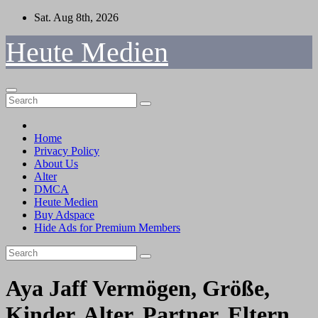
Skip
Sat. Aug 8th, 2026
to
content
Heute Medien
Home
Privacy Policy
About Us
Alter
DMCA
Heute Medien
Buy Adspace
Hide Ads for Premium Members
Aya Jaff Vermögen, Größe,
Kinder, Alter, Partner, Eltern