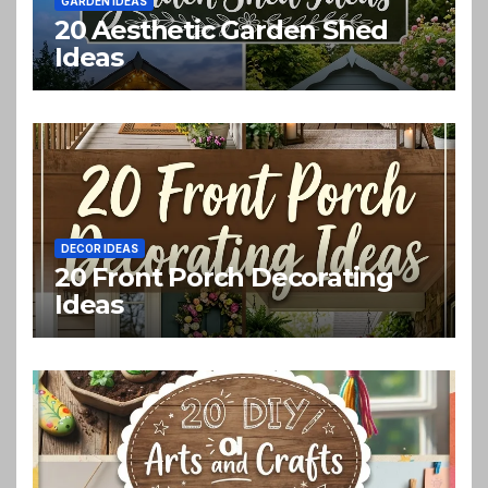
GARDEN IDEAS
20 Aesthetic Garden Shed
Ideas
DECOR IDEAS
20 Front Porch Decorating
Ideas