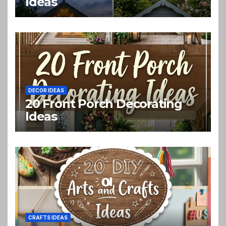
Ideas
DECOR IDEAS
20 Front Porch Decorating
Ideas
CRAFTS IDEAS