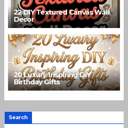
22 DIY Textured Canvas Wall
Decor
20 Luxury Inspiring DIY
Birthday Gifts
Search