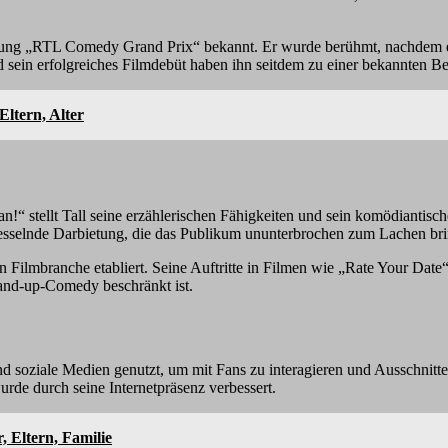
dung „RTL Comedy Grand Prix“ bekannt. Er wurde berühmt, nachdem er
nd sein erfolgreiches Filmdebüt haben ihn seitdem zu einer bekannten B
ltern, Alter
an!“ stellt Tall seine erzählerischen Fähigkeiten und sein komödiantis
sselnde Darbietung, die das Publikum ununterbrochen zum Lachen bri
 Filmbranche etabliert. Seine Auftritte in Filmen wie „Rate Your Date“ 
tand-up-Comedy beschränkt ist.
 soziale Medien genutzt, um mit Fans zu interagieren und Ausschnitte 
rde durch seine Internetpräsenz verbessert.
, Eltern, Familie