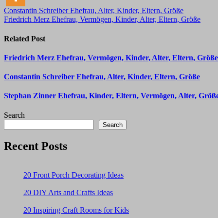
Post
Constantin Schreiber Ehefrau, Alter, Kinder, Eltern, Größe
Friedrich Merz Ehefrau, Vermögen, Kinder, Alter, Eltern, Größe
navigation
Related Post
Friedrich Merz Ehefrau, Vermögen, Kinder, Alter, Eltern, Größe
Constantin Schreiber Ehefrau, Alter, Kinder, Eltern, Größe
Stephan Zinner Ehefrau, Kinder, Eltern, Vermögen, Alter, Größ
Search
Search
Recent Posts
20 Front Porch Decorating Ideas
20 DIY Arts and Crafts Ideas
20 Inspiring Craft Rooms for Kids