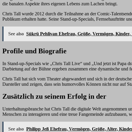
die banalen Aspekte ihres eigenen Lebens zum Lachen bringt.
Chris Tall wurde 2012 durch die Teilnahme an der Comic-Talentsen
Publikum erhalten hatte. Seine Stand-up-Specials, Fernsehauftritte u
See also
Sükrü Pehlivan Ehefrau, Größe, Vermögen, Kinder, E
Profile und Biografie
In Stand-up-Specials wie „Chris Tall Live“ und „Und jetzt ist Papa dr
Darbietung auf der Bühne ergeben zusammen eine dynamische und fe
Chris Tall hat sich vom Theater abgewandert und sich in der deutschen
Darsteller und zeigen, dass sein humorvolles Können nicht nur auf S
Zusätzlich zu seinem Erfolg in der
Unterhaltungsbranche hat Chris Tall die digitale Welt angenommen und
Menschen zu interagieren und eine treue Fangemeinde aufzubauen, wu
See also
Philipp Jeß Ehefrau, Vermögen, Größe, Alter, Kinder