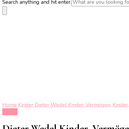
Looking
Search anything and hit enter.
for
Something?
Home
Kinder
Dieter Wedel Kinder, Vermögen, Kinder, 
Kinder
Dieter Wedel Kinder, Vermögen