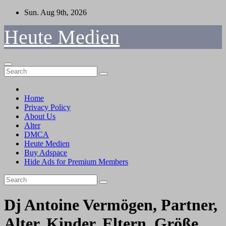
Skip
Sun. Aug 9th, 2026
to
content
Heute Medien
Home
Privacy Policy
About Us
Alter
DMCA
Heute Medien
Buy Adspace
Hide Ads for Premium Members
Dj Antoine Vermögen, Partner,
Alter, Kinder, Eltern, Größe