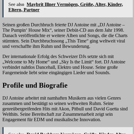
See also
Maybrit Illner Vermögen, Größe, Alter, Kinder,
Eltern, Partner
Seinen großen Durchbruch feierte DJ Antoine mit „DJ Antoine –
The Pumpin‘ House Mix“, seiner Debüt-CD aus dem Jahr 1998.
Danach veröffentlichte er weitere Alben und Songs, die die Charts
stürmten. Sein Durchbruchssong „This Time“ ging weltweit viral
und verschaffte ihm Ruhm und Bewunderung.
Der internationale Erfolg des Schweizer DJs setzte sich mit
„Welcome to My Home“ und „Sky Is the Limit“ fort. DJ Antoine
verbindet nahtlos Dancehall, Elektro und House. Seine große
Fangemeinde liebt seine eingängigen Lieder und Sounds.
Profile und Biografie
DJ Antoine arbeitet mit namhaften Musikern aus vielen Genres
zusammen und bestätigt so seinen weltweiten Ruhm. Seine
genreübergreifenden Hits mit Akon, Pitbull und David Guetta sind
Welthits. Seine Bereitschaft zur Zusammenarbeit zeigt sein
Engagement für EDM und musikalische Innovation.