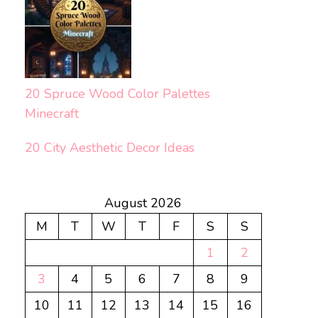
20 Spruce Wood Color Palettes
Minecraft
20 City Aesthetic Decor Ideas
August 2026
M
T
W
T
F
S
S
1
2
3
4
5
6
7
8
9
10
11
12
13
14
15
16