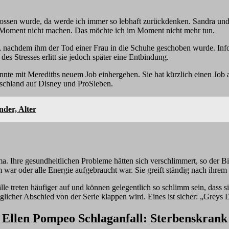
hossen wurde, da werde ich immer so lebhaft zurückdenken. Sandra und
 Moment nicht machen. Das möchte ich im Moment nicht mehr tun.
 nachdem ihm der Tod einer Frau in die Schuhe geschoben wurde. Info
s Stresses erlitt sie jedoch später eine Entbindung.
nnte mit Merediths neuem Job einhergehen. Sie hat kürzlich einen Job
tschland auf Disney und ProSieben.
nder, Alter
hre gesundheitlichen Probleme hätten sich verschlimmert, so der Bigwi
war oder alle Energie aufgebraucht war. Sie greift ständig nach ihrem 
e treten häufiger auf und können gelegentlich so schlimm sein, dass sie
licher Abschied von der Serie klappen wird. Eines ist sicher: „Greys
Ellen Pompeo Schlaganfall: Sterbenskrank