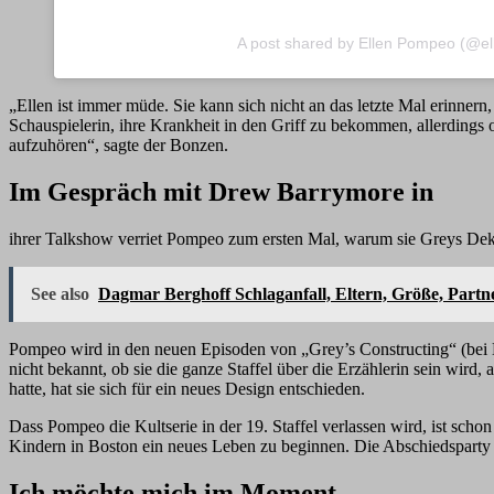
A post shared by Ellen Pompeo (@e
„Ellen ist immer müde. Sie kann sich nicht an das letzte Mal erinner
Schauspielerin, ihre Krankheit in den Griff zu bekommen, allerdings o
aufzuhören“, sagte der Bonzen.
Im Gespräch mit Drew Barrymore in
ihrer Talkshow verriet Pompeo zum ersten Mal, warum sie Greys Dekon
See also
Dagmar Berghoff Schlaganfall, Eltern, Größe, Partne
Pompeo wird in den neuen Episoden von „Grey’s Constructing“ (bei Disn
nicht bekannt, ob sie die ganze Staffel über die Erzählerin sein wird
hatte, hat sie sich für ein neues Design entschieden.
Dass Pompeo die Kultserie in der 19. Staffel verlassen wird, ist scho
Kindern in Boston ein neues Leben zu beginnen. Die Abschiedsparty f
Ich möchte mich im Moment