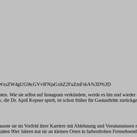
ygUZRWxsZW4gUG9tcGVvIFNjaGxhZ2FuZmFsbA%3D%3D
hten. Wie sie selbst auf Instagram verkündete, werde es hin und wieder
, die Dr. April Kepner spielt, ist schon früher für Gastauftritte zurü
usste sie im Vorfeld ihrer Karriere mit Ablehnung und Versäumnissen r
späten 90er Jahren trat sie an kleinen Orten in farbenfrohen Fernsehse