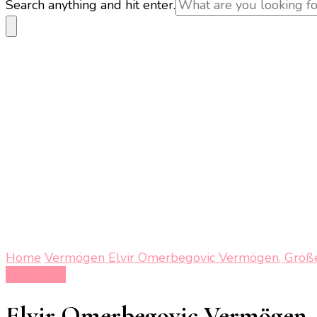
Looking
Search anything and hit enter.
for
Something?
Home
Vermögen
Elvir Omerbegovic Vermögen, Größe, 
Vermögen
Elvir Omerbegovic Vermögen, G