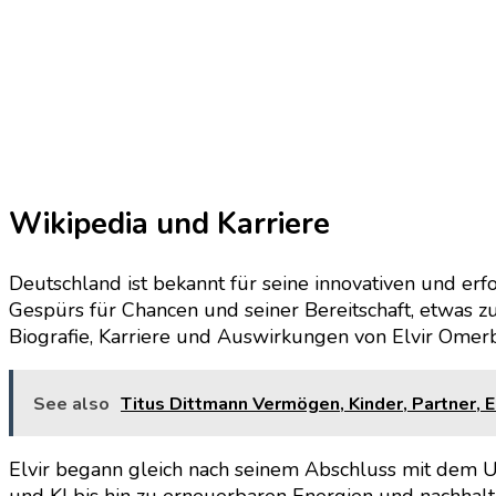
Wikipedia und Karriere
Deutschland ist bekannt für seine innovativen und er
Gespürs für Chancen und seiner Bereitschaft, etwas 
Biografie, Karriere und Auswirkungen von Elvir Omerb
See also
Titus Dittmann Vermögen, Kinder, Partner, El
Elvir begann gleich nach seinem Abschluss mit dem
und KI bis hin zu erneuerbaren Energien und nachha