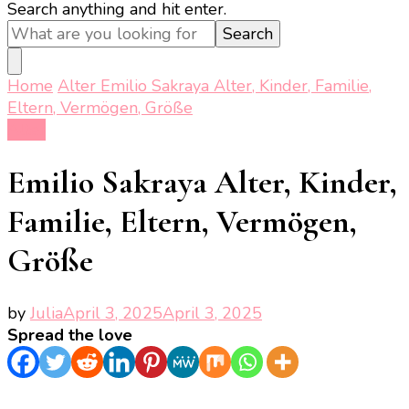
Looking
Search anything and hit enter.
for
Something?
Home
Alter
Emilio Sakraya Alter, Kinder, Familie,
Eltern, Vermögen, Größe
Alter
Emilio Sakraya Alter, Kinder,
Familie, Eltern, Vermögen,
Größe
by
Julia
April 3, 2025
April 3, 2025
Spread the love