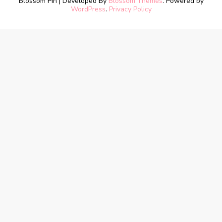
Blossom Pin | Developed By
Blossom Themes
. Powered by
WordPress
.
Privacy Policy