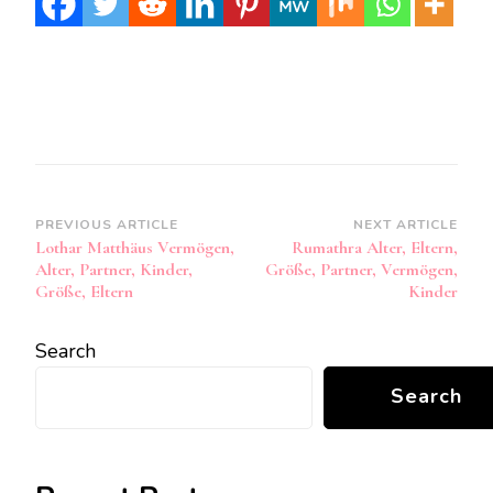
Post
PREVIOUS ARTICLE
NEXT ARTICLE
Lothar Matthäus Vermögen,
Rumathra Alter, Eltern,
Navigation
Alter, Partner, Kinder,
Größe, Partner, Vermögen,
Größe, Eltern
Kinder
Search
Search