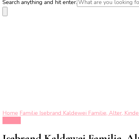
Looking
Search anything and hit enter.
for
Something?
Home
Familie
Isebrand Kaldewei Familie, Alter, Kind
Familie
Isebrand Kaldewei Familie, Al