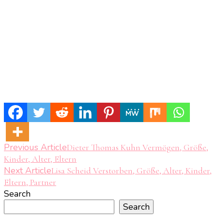
Post
Previous Article
Dieter Thomas Kuhn Vermögen, Größe,
Kinder, Alter, Eltern
Navigation
Next Article
Lisa Scheid Verstorben, Größe, Alter, Kinder,
Eltern, Partner
Search
Search