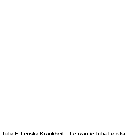
Julia E. Lenska Krankheit – Leukämie
Julia Lenska