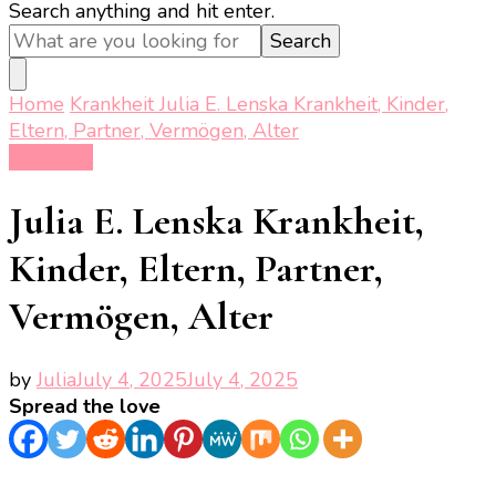
Looking
Search anything and hit enter.
for
Something?
Home
Krankheit
Julia E. Lenska Krankheit, Kinder,
Eltern, Partner, Vermögen, Alter
Krankheit
Julia E. Lenska Krankheit,
Kinder, Eltern, Partner,
Vermögen, Alter
by
Julia
July 4, 2025
July 4, 2025
Spread the love