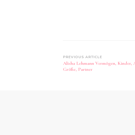
Post
PREVIOUS ARTICLE
Alisha Lehmann Vermögen, Kinder, Al
Navigation
Größe, Partner