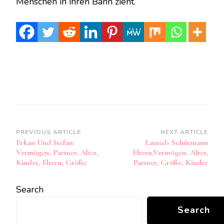
Menschen in ihren Bann zieht.
Post
PREVIOUS ARTICLE
NEXT ARTICLE
Erkan Und Stefan
Laurids Schürmann
Navigation
Vermögen, Partner, Alter,
Eltern,Vermögen, Alter,
Kinder, Eltern, Größe
Partner, Größe, Kinder
Search
Search