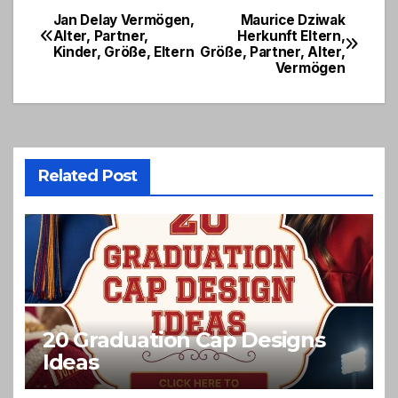
Jan Delay Vermögen,
Maurice Dziwak
Post
Alter, Partner,
Herkunft Eltern,
Kinder, Größe, Eltern
Größe, Partner, Alter,
navigation
Vermögen
Related Post
20 Graduation Cap Designs
Ideas