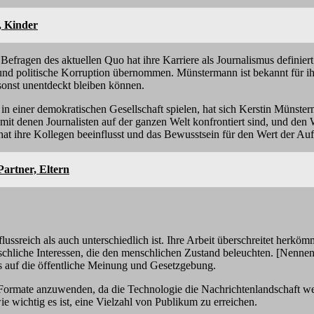
, Kinder
fragen des aktuellen Quo hat ihre Karriere als Journalismus definiert
d politische Korruption übernommen. Münstermann ist bekannt für ihre
 sonst unentdeckt bleiben können.
in einer demokratischen Gesellschaft spielen, hat sich Kerstin Münsterma
mit denen Journalisten auf der ganzen Welt konfrontiert sind, und den 
ihre Kollegen beeinflusst und das Bewusstsein für den Wert der Aufrech
Partner, Eltern
ssreich als auch unterschiedlich ist. Ihre Arbeit überschreitet herkö
chliche Interessen, die den menschlichen Zustand beleuchten. [Nennen
ss auf die öffentliche Meinung und Gesetzgebung.
ormate anzuwenden, da die Technologie die Nachrichtenlandschaft weit
ie wichtig es ist, eine Vielzahl von Publikum zu erreichen.