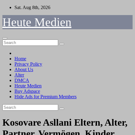
Skip
Sat. Aug 8th, 2026
to
content
Heute Medien
Home
Privacy Policy
About Us
Alter
DMCA
Heute Medien
Buy Adspace
Hide Ads for Premium Members
Kosovare Asllani Eltern, Alter,
Partner, Vermögen, Kinder,