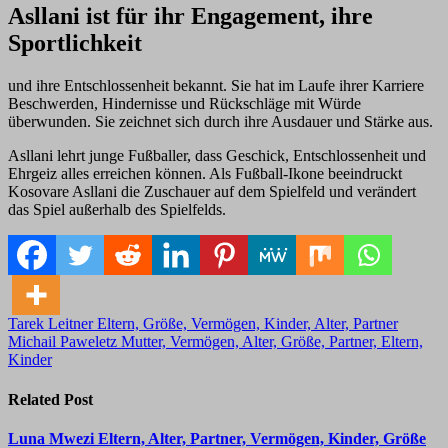
Asllani ist für ihr Engagement, ihre
Sportlichkeit
und ihre Entschlossenheit bekannt. Sie hat im Laufe ihrer Karriere
Beschwerden, Hindernisse und Rückschläge mit Würde
überwunden. Sie zeichnet sich durch ihre Ausdauer und Stärke aus.
Asllani lehrt junge Fußballer, dass Geschick, Entschlossenheit und
Ehrgeiz alles erreichen können. Als Fußball-Ikone beeindruckt
Kosovare Asllani die Zuschauer auf dem Spielfeld und verändert
das Spiel außerhalb des Spielfelds.
Post
Tarek Leitner Eltern, Größe, Vermögen, Kinder, Alter, Partner
Michail Paweletz Mutter, Vermögen, Alter, Größe, Partner, Eltern,
navigation
Kinder
Related Post
Luna Mwezi Eltern, Alter, Partner, Vermögen, Kinder, Größe