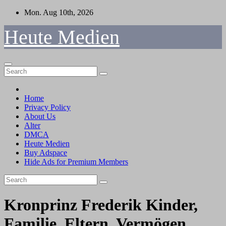
Skip
Mon. Aug 10th, 2026
to
content
Heute Medien
Home
Privacy Policy
About Us
Alter
DMCA
Heute Medien
Buy Adspace
Hide Ads for Premium Members
Kronprinz Frederik Kinder,
Familie, Eltern, Vermögen,