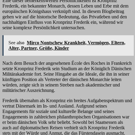
Eine dieser bemerkenswerten Persönlichkeiten ist Kronprinz
Frederik, ein bekannter Monarch, dessen Leben und Erbe mit dem
europäischen Königshaus verknüpft sind. In diesem Blogbeitrag
gehen wir auf die historische Bedeutung, das Privatleben und den
nachhaltigen Einfluss von Kronprinz Frederik ein, während wir
seine komplexe Persönlichkeit untersuchen.
See also
Mirco Nontschew Krankheit, Vermögen, Eltern,
Alter, Partner, Größe, Kinder
Nach dem Besuch der angesehenen École des Roches in Frankreich
setzte Kronprinz Frederik sein Studium an der Königlich Dänischen
Militärakademie fort. Seine Hingabe an die Ideale, die ihn in seiner
künftigen Position als Vertreter der dänischen Monarchie leiten
würden, zeigte sich in seinem Streben nach akademischer und
militärischer Auszeichnung.
Frederik übernahm als Kronprinz ein breites Aufgabenspektrum und
vertrat Dänemark im In- und Ausland. Aufgrund seines
Engagements für soziale und kulturelle Belange und seines
Engagements in zahlreichen philanthropischen Organisationen war
er beim dänischen Volk sehr beliebt. Sowohl bei Staatsessen als
auch auf diplomatischen Reisen verhielt sich Kronprinz Frederik
stets mit der Würde und Anmut, die das Fürstendasein ausmacht.