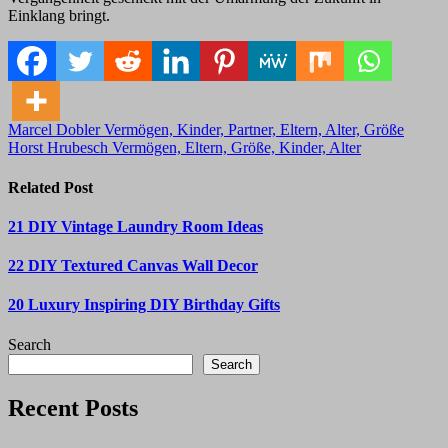
Einklang bringt.
Post
Marcel Dobler Vermögen, Kinder, Partner, Eltern, Alter, Größe
Horst Hrubesch Vermögen, Eltern, Größe, Kinder, Alter
navigation
Related Post
21 DIY Vintage Laundry Room Ideas
22 DIY Textured Canvas Wall Decor
20 Luxury Inspiring DIY Birthday Gifts
Search
Search
Recent Posts