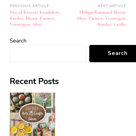
Post
PREVIOUS ARTICLE
NEXT ARTICLE
Pascal Kravetz Krankheit,
Philipp Raimund Eltern,
Navigation
Kinder, Eltern, Partner,
Alter, Partner, Vermögen,
Vermögen, Alter
Kinder, Größe
Search
Search
Recent Posts