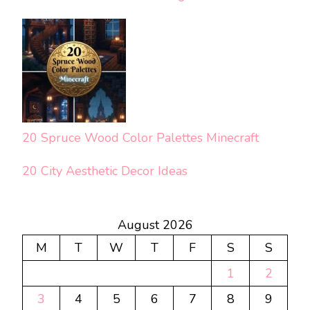
20 Spruce Wood Color Palettes Minecraft
20 City Aesthetic Decor Ideas
August 2026
M
T
W
T
F
S
S
1
2
3
4
5
6
7
8
9