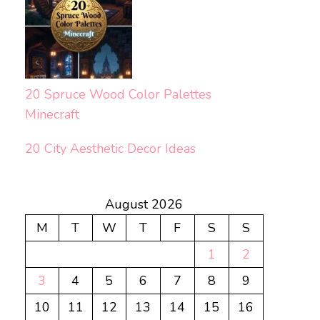
20 Spruce Wood Color Palettes
Minecraft
20 City Aesthetic Decor Ideas
August 2026
M
T
W
T
F
S
S
1
2
3
4
5
6
7
8
9
10
11
12
13
14
15
16