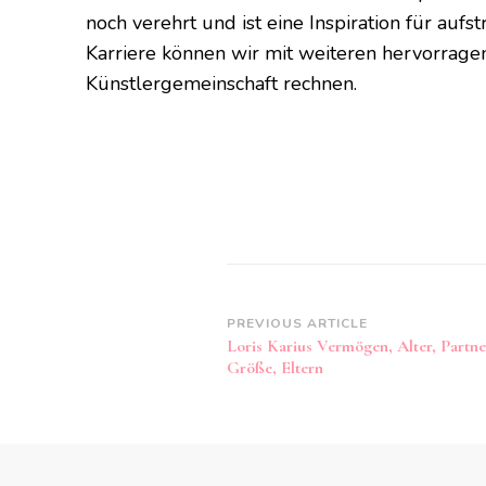
noch verehrt und ist eine Inspiration für auf
Karriere können wir mit weiteren hervorrage
Künstlergemeinschaft rechnen.
Post
PREVIOUS ARTICLE
Loris Karius Vermögen, Alter, Partne
Navigation
Größe, Eltern