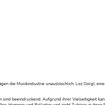
en die Musikindustrie unauslöschlich. Lizz Görgl, eine
nd beeindruckend. Aufgrund ihrer Vielseitigkeit kann
Pop-Hymnen und Balladen und zieht Zuhörer in ihren 