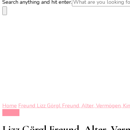
Looking
Search anything and hit enter.
for
Something?
Home
Freund
Lizz Görgl Freund, Alter, Vermögen, Kin
Freund
Lizz Görgl Freund, Alter, Ver