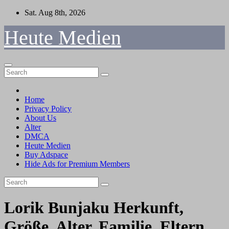
Skip
Sat. Aug 8th, 2026
to
content
Heute Medien
Home
Privacy Policy
About Us
Alter
DMCA
Heute Medien
Buy Adspace
Hide Ads for Premium Members
Lorik Bunjaku Herkunft,
Größe, Alter, Familie, Eltern,