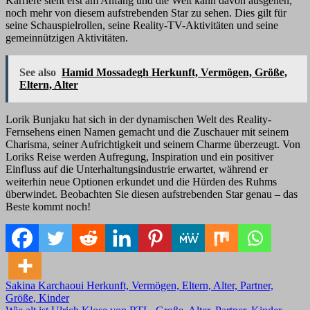
Karriere steht erst am Anfang und die Welt kann davon ausgehen,
noch mehr von diesem aufstrebenden Star zu sehen. Dies gilt für
seine Schauspielrollen, seine Reality-TV-Aktivitäten und seine
gemeinnützigen Aktivitäten.
See also
Hamid Mossadegh Herkunft, Vermögen, Größe,
Eltern, Alter
Lorik Bunjaku hat sich in der dynamischen Welt des Reality-
Fernsehens einen Namen gemacht und die Zuschauer mit seinem
Charisma, seiner Aufrichtigkeit und seinem Charme überzeugt. Von
Loriks Reise werden Aufregung, Inspiration und ein positiver
Einfluss auf die Unterhaltungsindustrie erwartet, während er
weiterhin neue Optionen erkundet und die Hürden des Ruhms
überwindet. Beobachten Sie diesen aufstrebenden Star genau – das
Beste kommt noch!
Post
Sakina Karchaoui Herkunft, Vermögen, Eltern, Alter, Partner,
Größe, Kinder
navigation