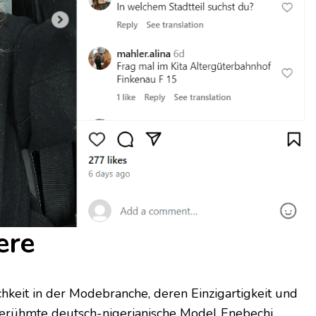
ere
hkeit in der Modebranche, deren Einzigartigkeit und
berühmte deutsch-nigerianische Model Enebechi