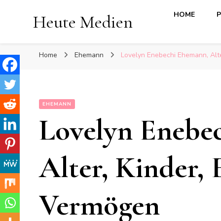
HOME
P
Heute Medien
Home
Ehemann
Lovelyn Enebechi Ehemann, Alte
EHEMANN
Lovelyn Enebe
Alter, Kinder, 
Vermögen