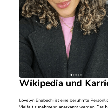
Wikipedia und Karri
Lovelyn Enebechi ist eine berühmte Persönlic
Vielfalt zunehmend anerkannt werden. Das 