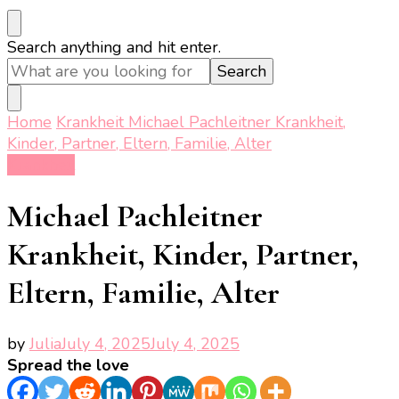
Looking
Search anything and hit enter.
for
Something?
Home
Krankheit
Michael Pachleitner Krankheit,
Kinder, Partner, Eltern, Familie, Alter
Krankheit
Michael Pachleitner
Krankheit, Kinder, Partner,
Eltern, Familie, Alter
by
Julia
July 4, 2025
July 4, 2025
Spread the love