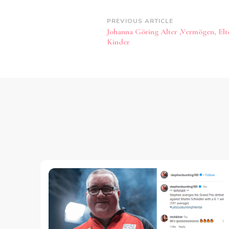
Post
PREVIOUS ARTICLE
Johanna Göring Alter ,Vermögen, Elt
Navigation
Kinder