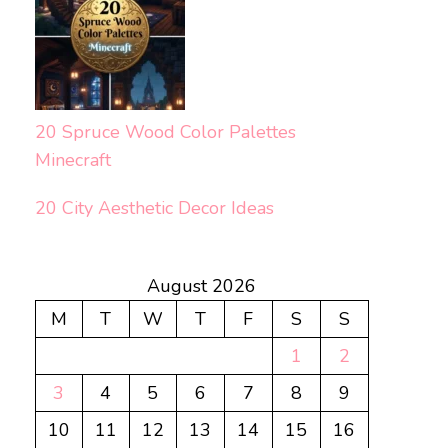
20 Spruce Wood Color Palettes
Minecraft
20 City Aesthetic Decor Ideas
August 2026
M
T
W
T
F
S
S
1
2
3
4
5
6
7
8
9
10
11
12
13
14
15
16