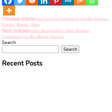
Post
Previous Article
Jose Carreras Vermögen, Größe, Partner,
Kinder, Eltern, Alter
Navigation
Next Article
Marlies Bernreuther Alter, Kinder,
Vermögen, Größe, Eltern, Partner
Search
Search
Recent Posts