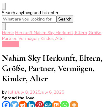
Looking
Search anything and hit enter.
for
Something?
Home
Herkunft
Nahim Sky Herkunft, Eltern, Größe,
Partner, Vermögen, Kinder, Alter
Herkunft
Nahim Sky Herkunft, Eltern,
Größe, Partner, Vermögen,
Kinder, Alter
by
Julia
July 8, 2025
July 8, 2025
Spread the love