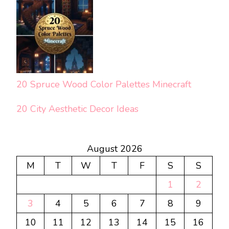
20 Spruce Wood Color Palettes Minecraft
20 City Aesthetic Decor Ideas
August 2026
M
T
W
T
F
S
S
1
2
3
4
5
6
7
8
9
10
11
12
13
14
15
16