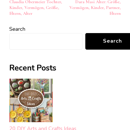
Claudia Obermeier Tochter,
Dara Masi Alter: Größe,
Navigation
Kinder, Vermögen, Größe,
Vermögen, Kinder, Partner,
Eltern, Alter
Eltern
Search
Search
Recent Posts
20 DIY Arts and Crafts Ideas