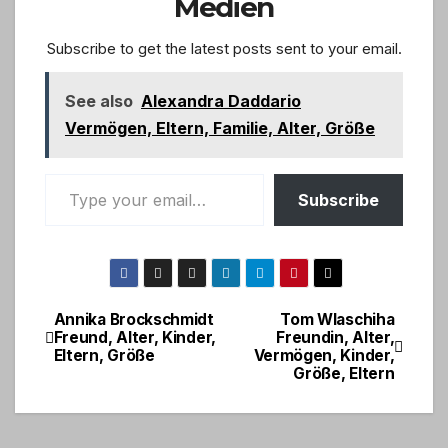
Medien
Subscribe to get the latest posts sent to your email.
See also
Alexandra Daddario
Vermögen, Eltern, Familie, Alter, Größe
Type your email…
Subscribe
Annika Brockschmidt
Tom Wlaschiha
Post
Freund, Alter, Kinder,
Freundin, Alter,
Eltern, Größe
Vermögen, Kinder,
navigation
Größe, Eltern