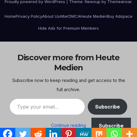
Proudly powered by WordPress
|
Theme:
Newsup
by
Themeansar
.
Home
Privacy Policy
About Us
Alter
DMCA
Heute Medien
Buy Adspace
Hide Ads for Premium Members
Discover more from Heute
Medien
Subscribe now to keep reading and get access to the
full archive.
Type your email…
Subscribe
Subscribe
Continue reading