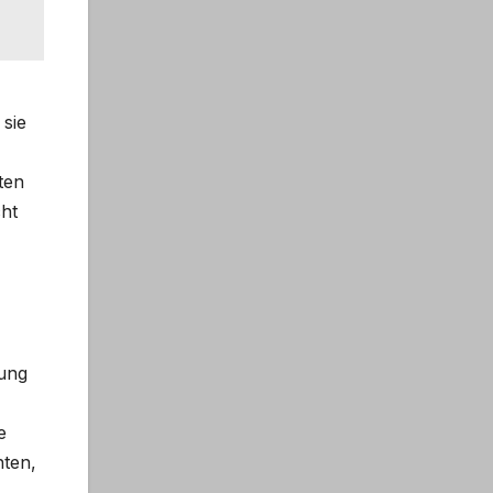
 sie
ten
cht
hung
e
hten,