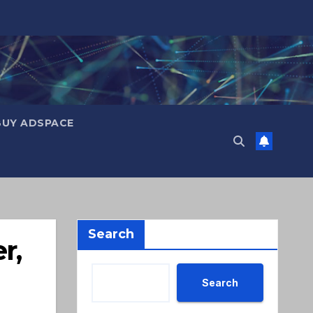
BUY ADSPACE
Search
r,
Search