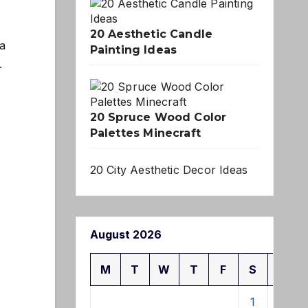
20 Aesthetic Candle
ra
Painting Ideas
.
20 Spruce Wood Color
Palettes Minecraft
20 City Aesthetic Decor Ideas
August 2026
M
T
W
T
F
S
S
1
2