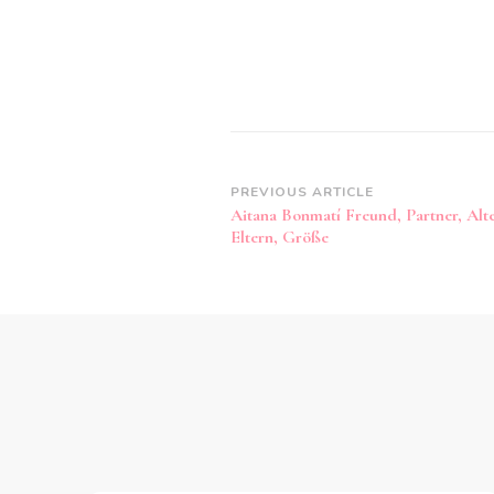
Post
PREVIOUS ARTICLE
Aitana Bonmatí Freund, Partner, Alte
Navigation
Eltern, Größe