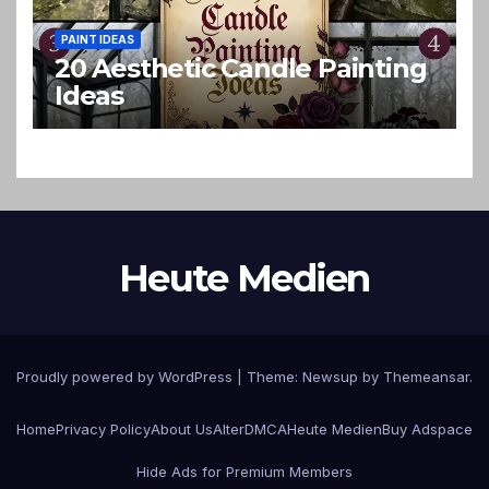
PAINT IDEAS
20 Aesthetic Candle Painting
Ideas
Heute Medien
Proudly powered by WordPress
|
Theme:
Newsup
by
Themeansar
.
Home
Privacy Policy
About Us
Alter
DMCA
Heute Medien
Buy Adspace
Hide Ads for Premium Members