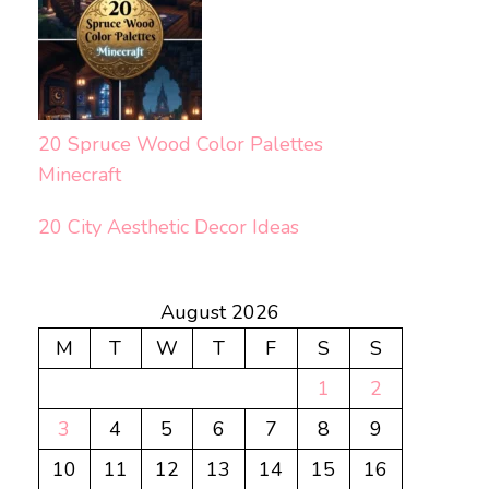
20 Spruce Wood Color Palettes
Minecraft
20 City Aesthetic Decor Ideas
August 2026
M
T
W
T
F
S
S
1
2
3
4
5
6
7
8
9
10
11
12
13
14
15
16