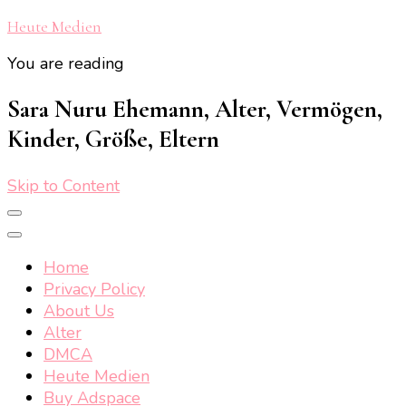
Heute Medien
You are reading
Sara Nuru Ehemann, Alter, Vermögen,
Kinder, Größe, Eltern
Skip to Content
Home
Privacy Policy
About Us
Alter
DMCA
Heute Medien
Buy Adspace