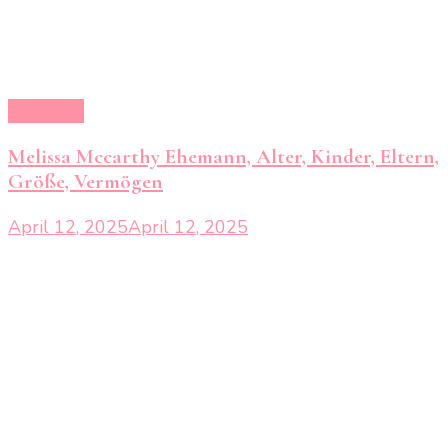
Ehemann
Melissa Mccarthy Ehemann, Alter, Kinder, Eltern,
Größe, Vermögen
April 12, 2025
April 12, 2025