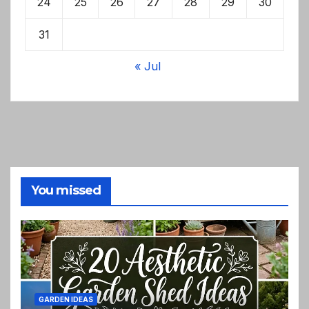
24
25
26
27
28
29
30
31
« Jul
You missed
GARDEN IDEAS