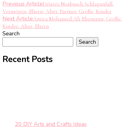
Post
Previous Article
Désirée Nosbusch Schlaganfall,
Vermögen, Eltern, Alter, Partner, Größe, Kinder
Navigation
Next Article
Amira Mohamed Ali Ehemann, Größe,
Kinder, Alter, Eltern
Search
Search
Recent Posts
20 DIY Arts and Crafts Ideas