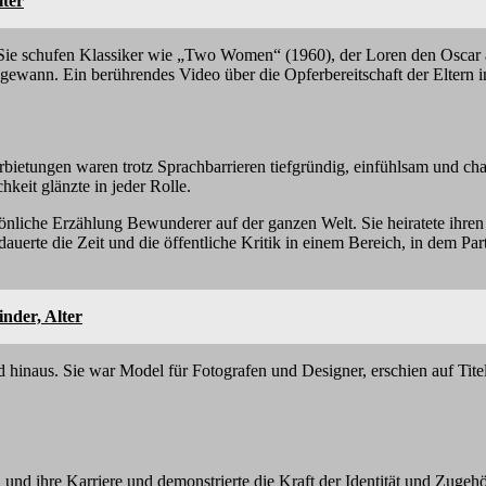
lter
Sie schufen Klassiker wie „Two Women“ (1960), der Loren den Oscar als
 gewann. Ein berührendes Video über die Opferbereitschaft der Eltern i
rbietungen waren trotz Sprachbarrieren tiefgründig, einfühlsam und cha
hkeit glänzte in jeder Rolle.
önliche Erzählung Bewunderer auf der ganzen Welt. Sie heiratete ihren
auerte die Zeit und die öffentliche Kritik in einem Bereich, in dem P
nder, Alter
 hinaus. Sie war Model für Fotografen und Designer, erschien auf Titel
 und ihre Karriere und demonstrierte die Kraft der Identität und Zugehö