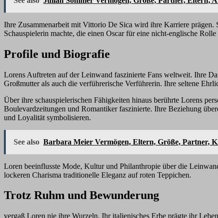
See also
Julian Sommer Vermögen, Größe, Partner, Eltern, A
Ihre Zusammenarbeit mit Vittorio De Sica wird ihre Karriere prägen. 
Schauspielerin machte, die einen Oscar für eine nicht-englische Rolle
Profile und Biografie
Lorens Auftreten auf der Leinwand faszinierte Fans weltweit. Ihre Da
Großmutter als auch die verführerische Verführerin. Ihre seltene Ehrlic
Über ihre schauspielerischen Fähigkeiten hinaus berührte Lorens pers
Boulevardzeitungen und Romantiker faszinierte. Ihre Beziehung überd
und Loyalität symbolisieren.
See also
Barbara Meier Vermögen, Eltern, Größe, Partner, Ki
Loren beeinflusste Mode, Kultur und Philanthropie über die Leinwand
lockeren Charisma traditionelle Eleganz auf roten Teppichen.
Trotz Ruhm und Bewunderung
vergaß Loren nie ihre Wurzeln. Ihr italienisches Erbe prägte ihr Leben