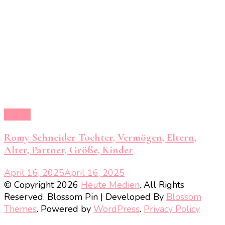
Kinder
Romy Schneider Tochter, Vermögen, Eltern,
Alter, Partner, Größe, Kinder
April 16, 2025
April 16, 2025
© Copyright 2026
Heute Medien
. All Rights
Reserved.
Blossom Pin | Developed By
Blossom
Themes
. Powered by
WordPress
.
Privacy Policy