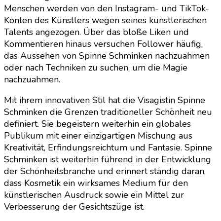
Menschen werden von den Instagram- und TikTok-
Konten des Künstlers wegen seines künstlerischen
Talents angezogen. Über das bloße Liken und
Kommentieren hinaus versuchen Follower häufig,
das Aussehen von Spinne Schminken nachzuahmen
oder nach Techniken zu suchen, um die Magie
nachzuahmen.
Mit ihrem innovativen Stil hat die Visagistin Spinne
Schminken die Grenzen traditioneller Schönheit neu
definiert. Sie begeistern weiterhin ein globales
Publikum mit einer einzigartigen Mischung aus
Kreativität, Erfindungsreichtum und Fantasie. Spinne
Schminken ist weiterhin führend in der Entwicklung
der Schönheitsbranche und erinnert ständig daran,
dass Kosmetik ein wirksames Medium für den
künstlerischen Ausdruck sowie ein Mittel zur
Verbesserung der Gesichtszüge ist.