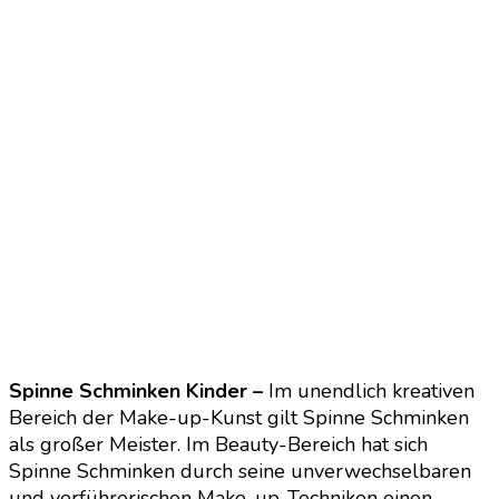
Spinne Schminken Kinder –
Im unendlich kreativen
Bereich der Make-up-Kunst gilt Spinne Schminken
als großer Meister. Im Beauty-Bereich hat sich
Spinne Schminken durch seine unverwechselbaren
und verführerischen Make-up-Techniken einen