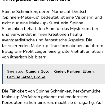
Spinne Schminken, deren Name auf Deutsch
„Spinnen-Make-up“ bedeutet, ist eine Visionärin und
nicht nur eine Make-up-Künstlerin. Spinne
Schminken behält den Sinn für das Mysterium bei
und verwendet in ihren Kreationen häufig
avantgardistische und fantastische Aspekte. Die
faszinierenden Make-up-Transformationen auf ihrem
Instagram-Profil zeigen eine große Vielfalt an Stilen,
von ätherisch bis bizarr.
See also
Claudia Goldin Kinder, Partner, Eltern,
Familie, Alter, Größe
Die Fähigkeit von Spinne Schminken, herkömmliche
Make-up-Verfahren gekonnt mit modernsten
Konzepten zu kombinieren, macht sie einzigartig. Auf