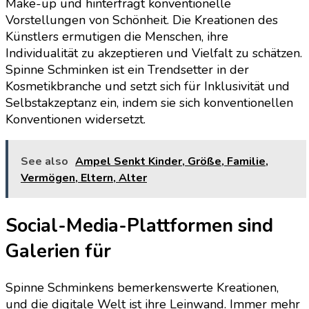
Make-up und hinterfragt konventionelle
Vorstellungen von Schönheit. Die Kreationen des
Künstlers ermutigen die Menschen, ihre
Individualität zu akzeptieren und Vielfalt zu schätzen.
Spinne Schminken ist ein Trendsetter in der
Kosmetikbranche und setzt sich für Inklusivität und
Selbstakzeptanz ein, indem sie sich konventionellen
Konventionen widersetzt.
See also
Ampel Senkt Kinder, Größe, Familie,
Vermögen, Eltern, Alter
Social-Media-Plattformen sind
Galerien für
Spinne Schminkens bemerkenswerte Kreationen,
und die digitale Welt ist ihre Leinwand. Immer mehr