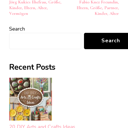
Jörg Kukies Ehefrau, Größe,
Fabio Knez Freundin,
Navigation
Kinder, Eltern, Alter,
Eltern, Größe, Partner,
Vermögen
Kinder, Alter
Search
Search
Recent Posts
20 DIY Arts and Crafts Ideas