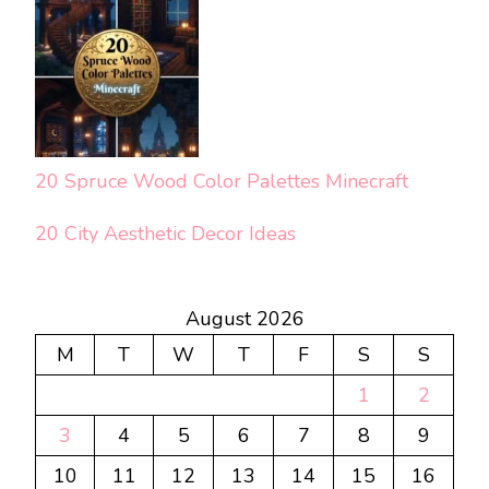
20 Spruce Wood Color Palettes Minecraft
20 City Aesthetic Decor Ideas
August 2026
M
T
W
T
F
S
S
1
2
3
4
5
6
7
8
9
10
11
12
13
14
15
16