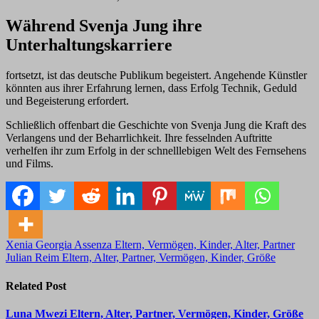
Während Svenja Jung ihre
Unterhaltungskarriere
fortsetzt, ist das deutsche Publikum begeistert. Angehende Künstler
könnten aus ihrer Erfahrung lernen, dass Erfolg Technik, Geduld
und Begeisterung erfordert.
Schließlich offenbart die Geschichte von Svenja Jung die Kraft des
Verlangens und der Beharrlichkeit. Ihre fesselnden Auftritte
verhelfen ihr zum Erfolg in der schnelllebigen Welt des Fernsehens
und Films.
Post
Xenia Georgia Assenza Eltern, Vermögen, Kinder, Alter, Partner
Julian Reim Eltern, Alter, Partner, Vermögen, Kinder, Größe
navigation
Related Post
Luna Mwezi Eltern, Alter, Partner, Vermögen, Kinder, Größe