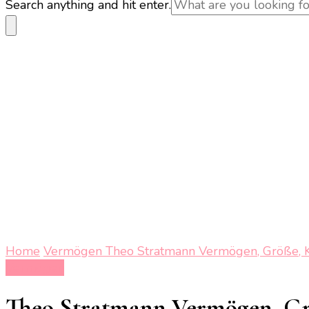
Looking
Search anything and hit enter.
for
Something?
Home
Vermögen
Theo Stratmann Vermögen, Größe, Kin
Vermögen
Theo Stratmann Vermögen, Größ