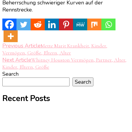
Beherrschung schwieriger Kurven auf der
Rennstrecke.
Post
Previous Article
Mette Marit Krankheit, Kinder,
Vermögen, Größe, Eltern, Alter
Navigation
Next Article
Whitney Houston Vermögen, Partner, Alter,
Kinder, Eltern, Größe
Search
Search
Recent Posts