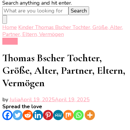
Looking
Search anything and hit enter.
for
Something?
Home
Kinder
Thomas Bscher Tochter, Größe, Alter,
Partner, Eltern, Vermögen
Kinder
Thomas Bscher Tochter,
Größe, Alter, Partner, Eltern,
Vermögen
by
Julia
April 19, 2025
April 19, 2025
Spread the love